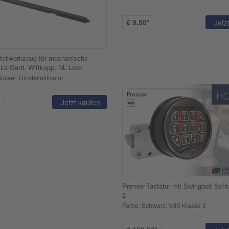
€
9,50*
Jetz
ellwerkzeug für mechanische
 La Gard, Wittkopp, NL Lock
üssel, Umstellaktivator
Jetzt kaufen
Premier-Tastatur mit Swingbolt Sc
2
Farbe: Schwarz, VdS Klasse 2