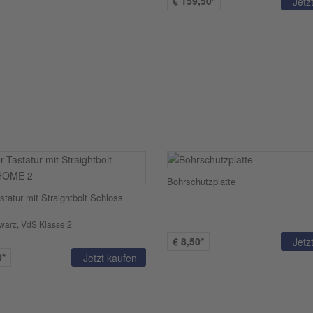
€
159,50*
Jetz
Bohrschutzplatte
statur mit Straightbolt Schloss
warz, VdS Klasse 2
€
8,50*
Jetz
0*
Jetzt kaufen