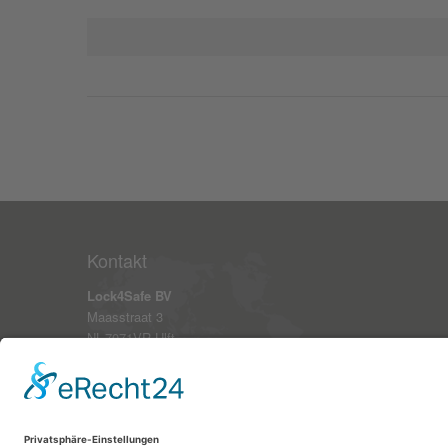
Kontakt
Lock4Safe BV
Maasstraat 3
NL-7071VR Ulft
Niederlande
Telefon: +49 (0)2821 973690
Telefax: +49 (0)2821 9736969