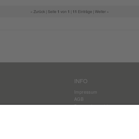
« Zurück
| Seite
1
von
1
|
11
Einträge |
Weiter »
INFO
Impressum
AGB
Datenschutzerklärung
Haftungsausschluss
Kontakt