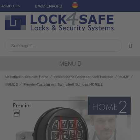
ANMELDEN
WARENKORB
MENU
⁄
⁄
⁄
Sie befinden sich hier:
Home
Elektronische Schlösser nach Funktion
HOME
⁄
HOME 2
Premier-Tastatur mit Swingbolt Schloss HOME 2