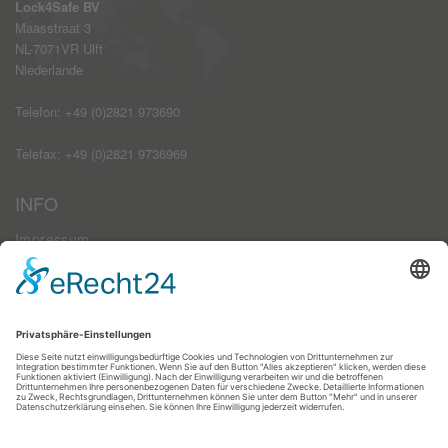
Lock4Safe BV
Maasstraat 3
NL-7071VR Ulft
Niederlande
Telefon: +49 (0)2821 973690
Telefax: +49 (0)2821 9736969
INFO
Impressum
AGB
Datenschutzerklärung
Haftungsausschluss
Kontakt