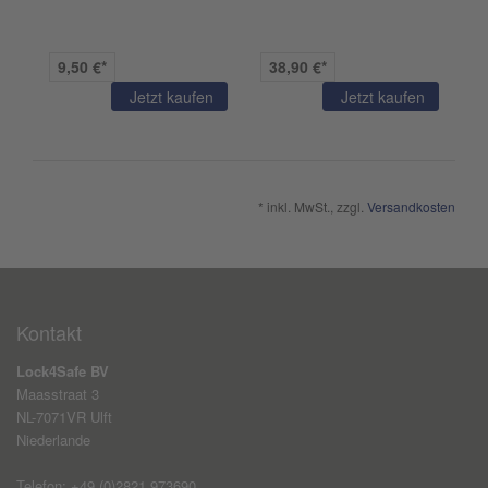
9,50 €*
38,90 €*
Jetzt kaufen
Jetzt kaufen
* inkl. MwSt., zzgl.
Versandkosten
Kontakt
Lock4Safe BV
Maasstraat 3
NL-7071VR Ulft
Niederlande
Telefon: +49 (0)2821 973690