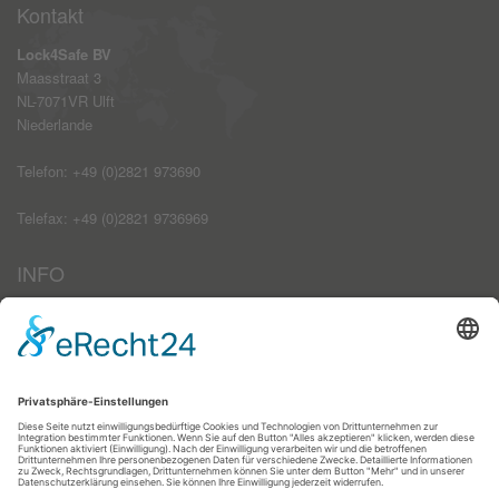
Kontakt
Lock4Safe BV
Maasstraat 3
NL-7071VR Ulft
Niederlande
Telefon: +49 (0)2821 973690
Telefax: +49 (0)2821 9736969
INFO
Impressum
AGB
Datenschutzerklärung
Haftungsausschluss
Kontakt