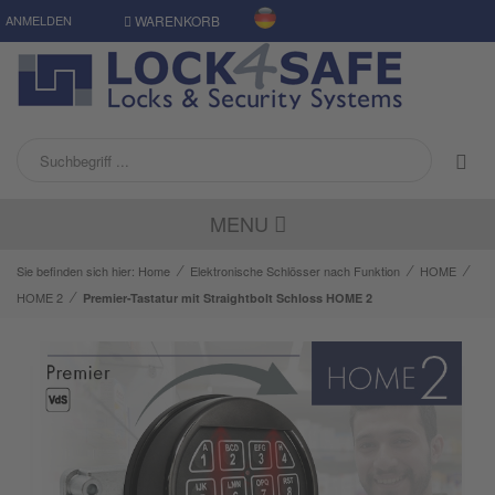
ANMELDEN
WARENKORB
MENU
⁄
⁄
⁄
Sie befinden sich hier:
Home
Elektronische Schlösser nach Funktion
HOME
⁄
HOME 2
Premier-Tastatur mit Straightbolt Schloss HOME 2