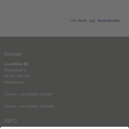
* inkl. MwSt., zzgl.
Versandkosten
Kontakt
Lock4Safe BV
Maasstraat 3
NL-7071VR Ulft
Niederlande
Telefon: +49 (0)2821 973690
Telefax: +49 (0)2821 9736969
INFO