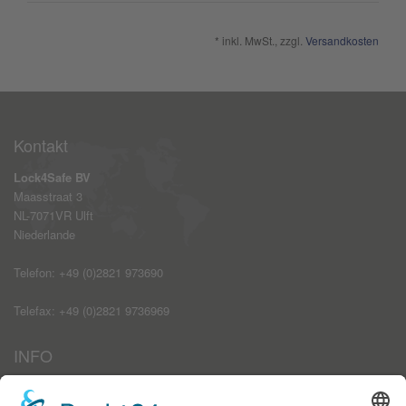
* inkl. MwSt., zzgl.
Versandkosten
Kontakt
Lock4Safe BV
Maasstraat 3
NL-7071VR Ulft
Niederlande
Telefon: +49 (0)2821 973690
Telefax: +49 (0)2821 9736969
INFO
Impressum