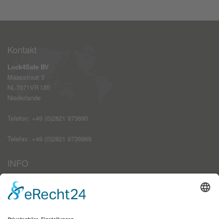
Kontakt
Lock4Safe BV
Maasstraat 3
NL-7071VR Ulft
Niederlande
Telefon: +49 (0)2821 973690
Telefax: +49 (0)2821 9736969
INFO
Impressum
AGB
Datenschutzerklärung
Haftungsausschluss